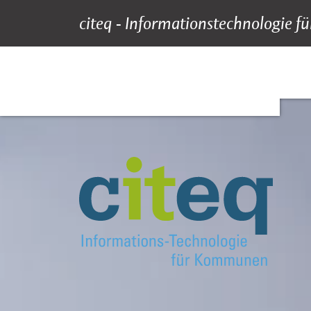
citeq - Informationstechnologie
Startseite
Suche
Hauptnavigation
Inhalt